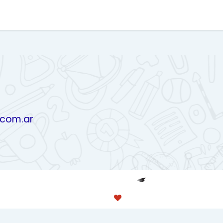
.com.ar
PROUDLY MADE WITH
Made with
by
conecti.me