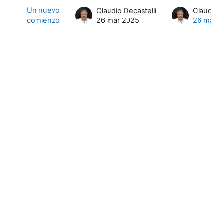
Mostrando 1 de 1 discusiones
Un nuevo
Claudio Decastelli
Claudio
comienzo
26 mar 2025
26 mar