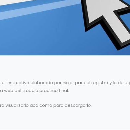
el instructivo elaborado por nic.ar para el registro y la de
 web del trabajo práctico final.
a visualizarlo acá como para descargarlo.