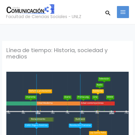
Ir
Buscar
al
Facultad de Ciencias Sociales - UNLZ
contenido
Línea de tiempo: Historia, sociedad y
medios